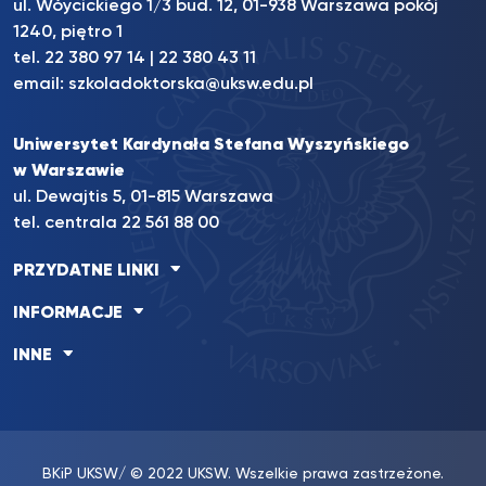
ul. Wóycickiego 1/3 bud. 12, 01-938 Warszawa pokój
1240, piętro 1
tel.
22 380 97 14
|
22 380 43 11
email:
szkoladoktorska@uksw.edu.pl
Uniwersytet Kardynała Stefana Wyszyńskiego
w Warszawie
ul. Dewajtis 5, 01-815 Warszawa
tel. centrala 22 561 88 00
PRZYDATNE LINKI
INFORMACJE
INNE
BKiP UKSW
/ © 2022 UKSW. Wszelkie prawa zastrzeżone.