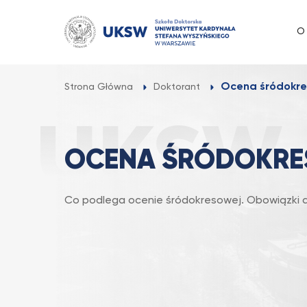
Przejdź
do
O
treści
Ocena śródokr
Strona Główna
Doktorant
OCENA ŚRÓDOKR
Co podlega ocenie śródokresowej. Obowiązki 