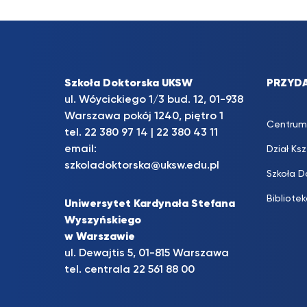
Szkoła Doktorska UKSW
PRZYDA
ul. Wóycickiego 1/3 bud. 12, 01-938
Warszawa pokój 1240, piętro 1
Centrum
tel.
22 380 97 14
|
22 380 43 11
email:
Dział Ks
szkoladoktorska@uksw.edu.pl
Szkoła D
Bibliote
Uniwersytet Kardynała Stefana
Wyszyńskiego
w Warszawie
ul. Dewajtis 5, 01-815 Warszawa
tel. centrala 22 561 88 00