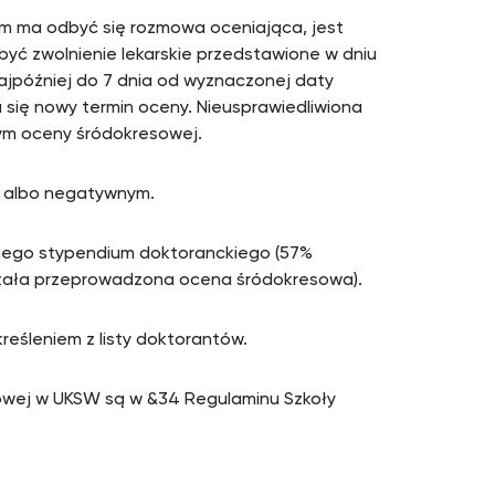
ym ma odbyć się rozmowa oceniająca, jest
yć zwolnienie lekarskie przedstawione w dniu
ajpóźniej do 7 dnia od wyznaczonej daty
się nowy termin oceny. Nieusprawiedliwiona
ym oceny śródokresowej.
 albo negatywnym.
nego stypendium doktoranckiego (57%
stała przeprowadzona ocena śródokresowa).
reśleniem z listy doktorantów.
owej w UKSW są w &34 Regulaminu Szkoły