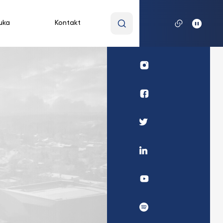
Wpisz
uka
Kontakt
wyszukiwaną
frazę
Profil
UKSW
Instagram
Profil
UKSW
Facebook
Profil
UKSW
Twitter
Profil
UKSW
Linkedin
UKSW
YouTube
UKSW
Spotify