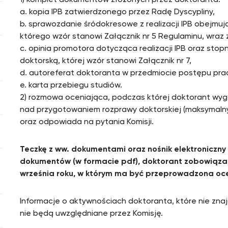
1) komplet dokumentów złożonych przez doktoranta:
a. kopia IPB zatwierdzonego przez Radę Dyscypliny,
b. sprawozdanie śródokresowe z realizacji IPB obejmują
którego wzór stanowi Załącznik nr 5 Regulaminu, wraz 
c. opinia promotora dotycząca realizacji IPB oraz st
doktorską, której wzór stanowi Załącznik nr 7,
d. autoreferat doktoranta w przedmiocie postępu pra
e. karta przebiegu studiów.
2) rozmowa oceniająca, podczas której doktorant wyg
nad przygotowaniem rozprawy doktorskiej (maksymalny
oraz odpowiada na pytania Komisji.
Teczkę z ww. dokumentami oraz nośnik elektroniczny 
dokumentów (w formacie pdf), doktorant zobowiązany
września roku, w którym ma być przeprowadzona oc
Informacje o aktywnościach doktoranta, które nie zna
nie będą uwzględniane przez Komisję.