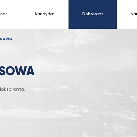
 nas
Kandydat
Doktorant
Na
esowa
ESOWA
doktoranta.