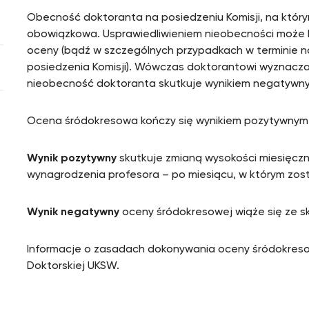
Obecność doktoranta na posiedzeniu Komisji, na któr
obowiązkowa. Usprawiedliwieniem nieobecności może b
oceny (bądź w szczególnych przypadkach w terminie n
posiedzenia Komisji). Wówczas doktorantowi wyznacza 
nieobecność doktoranta skutkuje wynikiem negatywn
Ocena śródokresowa kończy się wynikiem pozytywnym
Wynik pozytywny
skutkuje zmianą wysokości miesięcz
wynagrodzenia profesora – po miesiącu, w którym zo
Wynik negatywny
oceny śródokresowej wiąże się ze sk
Informacje o zasadach dokonywania oceny śródokres
Doktorskiej UKSW.