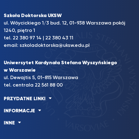
Szkoła Doktorska UKSW
ul. Wóycickiego 1/3 bud. 12, 01-938 Warszawa pokój
1240, piętro 1
tel.
22 380 97 14
|
22 380 43 11
email:
szkoladoktorska@uksw.edu.pl
Uniwersytet Kardynała Stefana Wyszyńskiego
w Warszawie
ul. Dewajtis 5, 01-815 Warszawa
tel. centrala 22 561 88 00
PRZYDATNE LINKI
INFORMACJE
INNE