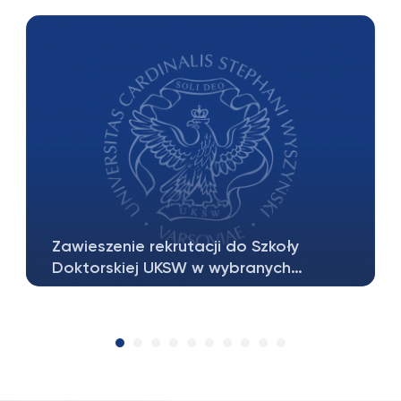
Zawieszenie rekrutacji do Szkoły
Doktorskiej UKSW w wybranych…
Szanowni Państwo, Po zapoznaniu się
z wynikami ministerialnej ewaluacji…