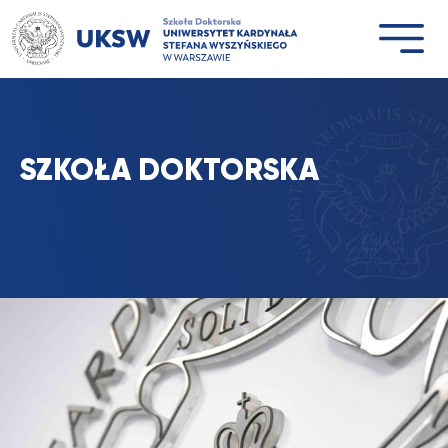
Przejdź
do
treści
SZKOŁA DOKTORSKA