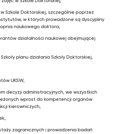
zajęć w Szkole Doktorskiej,
 Szkole Doktorskiej, szczególnie poprzez
instytutów, w których prowadzone są dyscypliny
topnia naukowego doktora,
rantów działalności naukowej obejmującej
Szkoły planu działania Szkoły Doktorskiej,
antów UKSW,
m decyzji administracyjnych, we wszystkich
rzeżonych wprost do kompetencji organów
kcji kierowniczych,
ek,
staży zagranicznych i prowadzenia badań