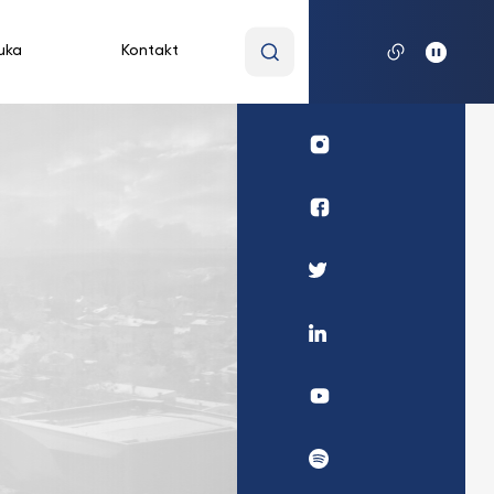
Wpisz
uka
Kontakt
wyszukiwaną
frazę
Profil
UKSW
Instagram
Profil
UKSW
Facebook
Profil
UKSW
Twitter
Profil
UKSW
Linkedin
UKSW
YouTube
UKSW
Spotify