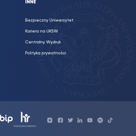
INNE
Bezpieczny Uniwersytet
Kariera na UKSW
Centralny Wydruk
Polityka prywatności
Profil
Profil
Profil
Profil
UKSW
Profil
UKSW
UKSW
UKSW
UKSW
UKSW
YouTube
UKSW
TikTok
Instagram
Facebook
Twitter
Linkedin
YouTube