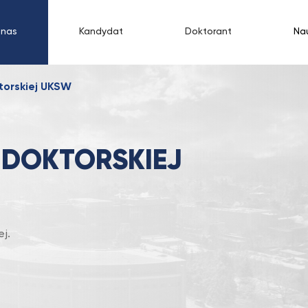
 nas
Kandydat
Doktorant
Na
torskiej UKSW
 DOKTORSKIEJ
j.