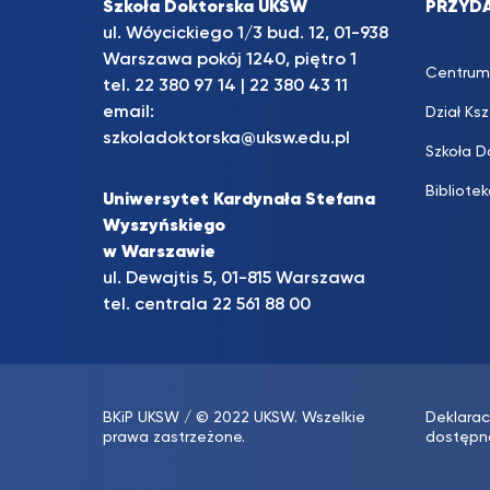
Szkoła Doktorska UKSW
PRZYDA
ul. Wóycickiego 1/3 bud. 12, 01-938
Warszawa pokój 1240, piętro 1
Centrum
tel.
22 380 97 14
|
22 380 43 11
email:
Dział Ks
szkoladoktorska@uksw.edu.pl
Szkoła D
Bibliote
Uniwersytet Kardynała Stefana
Wyszyńskiego
w Warszawie
ul. Dewajtis 5, 01-815 Warszawa
tel. centrala 22 561 88 00
BKiP UKSW
/ © 2022 UKSW. Wszelkie
Deklarac
prawa zastrzeżone.
dostępn