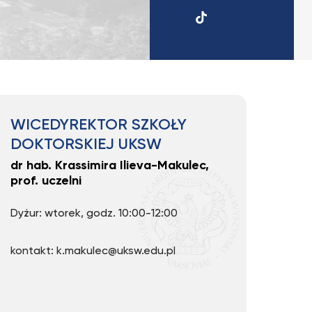
UKSW
TikTok
WICEDYREKTOR SZKOŁY
DOKTORSKIEJ UKSW
dr hab. Krassimira Ilieva-Makulec,
prof. uczelni
Dyżur: wtorek, godz. 10:00-12:00
kontakt: k.makulec@uksw.edu.pl