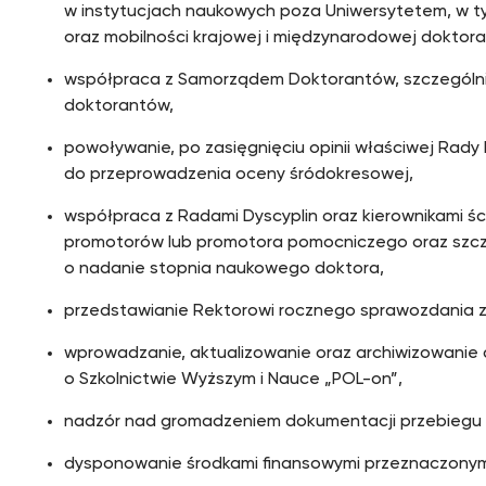
w instytucjach naukowych poza Uniwersytetem, w t
oraz mobilności krajowej i międzynarodowej doktor
współpraca z Samorządem Doktorantów, szczególni
doktorantów,
powoływanie, po zasięgnięciu opinii właściwej Rady D
do przeprowadzenia oceny śródokresowej,
współpraca z Radami Dyscyplin oraz kierownikami ś
promotorów lub promotora pomocniczego oraz szc
o nadanie stopnia naukowego doktora,
przedstawianie Rektorowi rocznego sprawozdania z d
wprowadzanie, aktualizowanie oraz archiwizowanie
o Szkolnictwie Wyższym i Nauce „POL-on”,
nadzór nad gromadzeniem dokumentacji przebiegu 
dysponowanie środkami finansowymi przeznaczonymi