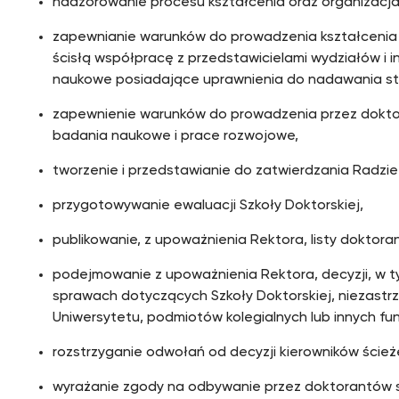
nadzorowanie procesu kształcenia oraz organizacja 
zapewnianie warunków do prowadzenia kształcenia w
ścisłą współpracę z przedstawicielami wydziałów i 
naukowe posiadające uprawnienia do nadawania s
zapewnienie warunków do prowadzenia przez dokto
badania naukowe i prace rozwojowe,
tworzenie i przedstawianie do zatwierdzania Radzie 
przygotowywanie ewaluacji Szkoły Doktorskiej,
publikowanie, z upoważnienia Rektora, listy doktor
podejmowanie z upoważnienia Rektora, decyzji, w ty
sprawach dotyczących Szkoły Doktorskiej, niezast
Uniwersytetu, podmiotów kolegialnych lub innych fun
rozstrzyganie odwołań od decyzji kierowników ścież
wyrażanie zgody na odbywanie przez doktorantów 