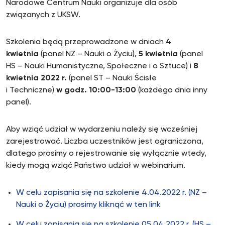
Narodowe Centrum Nauki organizuje dla osób
związanych z UKSW.
Szkolenia będą przeprowadzone w dniach
4
kwietnia
(panel NZ – Nauki o Życiu),
5 kwietnia
(panel
HS – Nauki Humanistyczne, Społeczne i o Sztuce) i
8
kwietnia 2022 r.
(panel ST – Nauki Ścisłe
i Techniczne)
w godz. 10:00-13:00
(każdego dnia inny
panel).
Aby wziąć udział w wydarzeniu należy się wcześniej
zarejestrować. Liczba uczestników jest ograniczona,
dlatego prosimy o rejestrowanie się wyłącznie wtedy,
kiedy mogą wziąć Państwo udział w webinarium.
W celu zapisania się na szkolenie 4.04.2022 r. (NZ –
Nauki o Życiu) prosimy kliknąć w ten link
W celu zapisania się na szkolenie 05.04.2022 r. (HS –